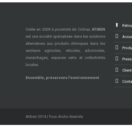
Retou
Créée en 2009 à proximité de Colmar,
ATIBEN
est une société spécialisée dans les solutions
Accue
alternatives aux produits chimiques dans les
Produ
secteurs agricoles, viticoles, arboricoles,
maraichages, espaces verts et collectivités
Pres
locales.
Clien
Ensemble, préservons l'environnement
Conta
Atiben 2014 | Tous droits réservés