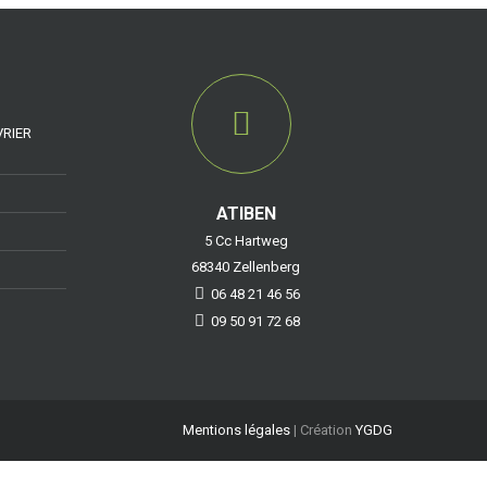
VRIER
ATIBEN
5 Cc Hartweg
68340 Zellenberg
06 48 21 46 56
09 50 91 72 68
Mentions légales
| Création
YGDG