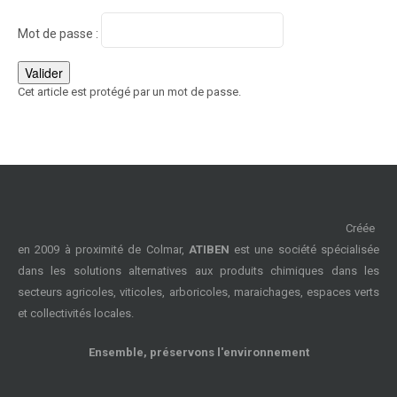
Mot de passe :
Cet article est protégé par un mot de passe.
Créée
en 2009 à proximité de Colmar,
ATIBEN
est une société spécialisée
dans les solutions alternatives aux produits chimiques dans les
secteurs agricoles, viticoles, arboricoles, maraichages, espaces verts
et collectivités locales.
Ensemble, préservons l'environnement