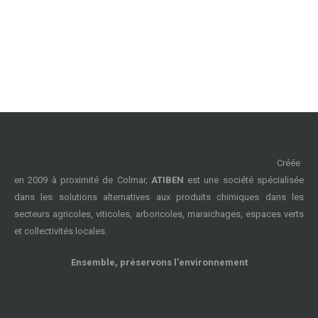
Créée
en 2009 à proximité de Colmar,
ATIBEN
est une société spécialisée
dans les solutions alternatives aux produits chimiques dans les
secteurs agricoles, viticoles, arboricoles, maraichages, espaces verts
et collectivités locales.
Ensemble, préservons l'environnement