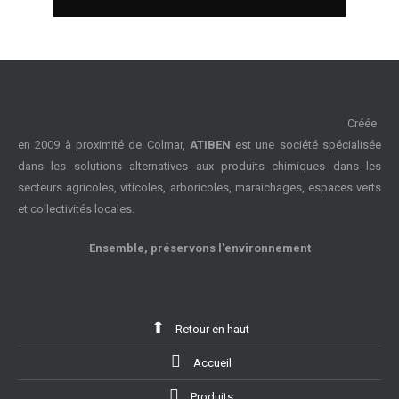
Créée
en 2009 à proximité de Colmar,
ATIBEN
est une société spécialisée
dans les solutions alternatives aux produits chimiques dans les
secteurs agricoles, viticoles, arboricoles, maraichages, espaces verts
et collectivités locales.
Ensemble, préservons l'environnement
Retour en haut
Accueil
Produits