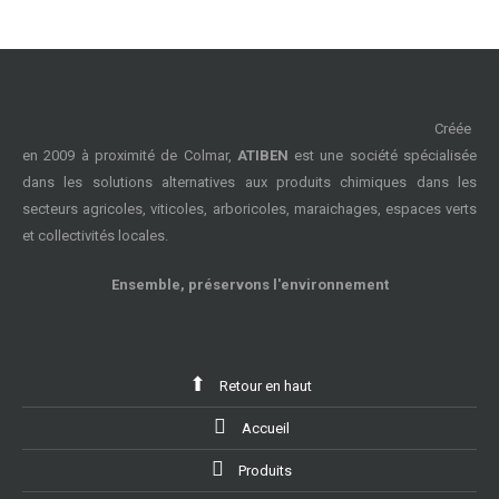
Créée
en 2009 à proximité de Colmar,
ATIBEN
est une société spécialisée
dans les solutions alternatives aux produits chimiques dans les
secteurs agricoles, viticoles, arboricoles, maraichages, espaces verts
et collectivités locales.
Ensemble, préservons l'environnement
Retour en haut
Accueil
Produits