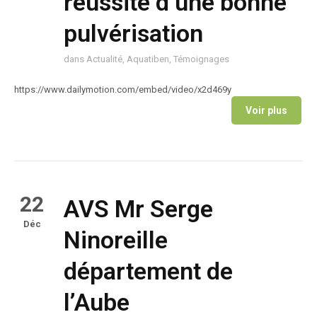
réussite d’une bonne
pulvérisation
dans
Actualité
,
Aquatiben
,
Témoignages
https://www.dailymotion.com/embed/video/x2d469y
Voir plus
22
AVS Mr Serge
Déc
Ninoreille
département de
l’Aube