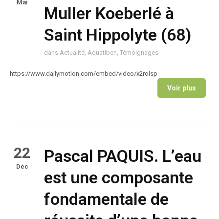
Mai
Muller Koeberlé à
Saint Hippolyte (68)
dans
Actualité
,
Aquatiben
,
Témoignages
https://www.dailymotion.com/embed/video/x2rolsp
Voir plus
22
Pascal PAQUIS. L’eau
Déc
est une composante
fondamentale de